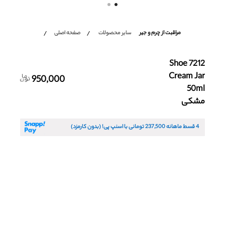
شعب
مراقبت از چرم و جیر
سایر محصولات
صفحه اصلی
باشگاه مشتریان
زبان
Ar
En
Fa
7212 Shoe
Cream Jar
950,000
50ml
مشکی
4 قسط ماهانه
237,500
تومانی با اسنپ پی! (بدون کارمزد)