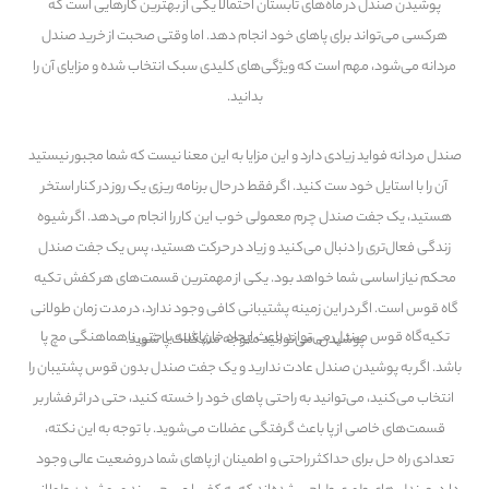
پوشیدن صندل در ماه‌های تابستان احتمالاً یکی از بهترین کارهایی است که
هرکسی می‌تواند برای پاهای خود انجام دهد. اما وقتی صحبت از خرید صندل
مردانه می‌شود، مهم است که ویژگی‌های کلیدی سبک انتخاب شده و مزایای آن را
بدانید.
صندل مردانه فواید زیادی دارد و این مزایا به این معنا نیست که شما مجبور نیستید
آن را با استایل خود ست کنید. اگر فقط در حال برنامه ریزی یک روز در کنار استخر
هستید، یک جفت صندل چرم معمولی خوب این کار را انجام می‌دهد. اگر شیوه
زندگی فعال‌تری را دنبال می‌کنید و زیاد در حرکت هستید، پس یک جفت صندل
محکم نیاز اساسی شما خواهد بود. یکی از مهمترین قسمت‌های هر کفش تکیه
گاه قوس است. اگر در این زمینه پشتیبانی کافی وجود ندارد، در مدت زمان طولانی
تکیه‌گاه قوس صندل می‌تواند باعث ایجاد خار پاشنه یا حتی ناهماهنگی مچ پا
پوشیدن، می‌توانید متوجه مشکلات پا شوید.
باشد. اگر به پوشیدن صندل عادت ندارید و یک جفت صندل بدون قوس پشتیبان را
انتخاب می‌کنید، می‌توانید به راحتی پاهای خود را خسته کنید، حتی در اثر فشار بر
قسمت‌های خاصی از پا باعث گرفتگی عضلات می‌شوید. با توجه به این نکته،
تعدادی راه حل برای حداکثر راحتی و اطمینان از پاهای شما در وضعیت عالی وجود