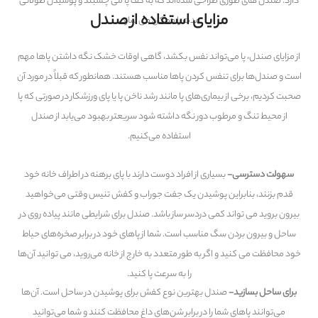
دارد. صندل های طوری طراحی شده‌اند که به کف پا می چسبند و پوشیدن طولانی
مزایای استفاده از صندل
مدت را ممکن می سازد.
از مزایای صندل، پا می‌تواند نفس بکشد، گاهی اوقات خشک نگه داشتن پاها مهم
است و صندل‌ها برای تنفس کردن پاها مناسب هستند. همانطور که قبلاً در مورد آن
صحبت کردیم، برخی از بیماری‌های پا مانند رشد ناخن پا یا پای ورزشکار در صورتی که پا
از محیط تنگ و مرطوب دور نگه داشته شود سریعتر بهبود می‌یابد از صندل
استفاده می‌کنیم.
سهولت دسترسی-
بسیاری از افراد دوست دارند با پای برهنه در اطراف خانه خود
قدم بزنند، بنابراین پوشیدن یک جفت جوراب و کفش تنیس وقتی می‌خواهید
بیرون بروید می تواند کمی دردسر ساز باشد. صندل برای شرایطی مانند پیاده روی در
ساحل و بیرون بردن سگ مناسب است. شما از پاهای خود در برابر صخره‌های حیاط
خود محافظت می کنید و اگر به طور متعدد به خارج از خانه می‌روید، می توانید آن‌ها
را به سرعت پا کنید.
برای ساحل بسازید-
صندل بهترین نوع کفش برای پوشیدن در ساحل است. آن‌ها
می‌توانند پاهای شما را در برابر شن‌های داغ محافظت کنند و شما می‌توانید