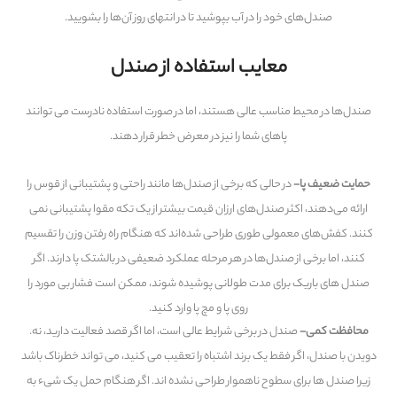
صندل‌های خود را در آب بپوشید تا در انتهای روز آن‌ها را بشویید.
معایب استفاده از صندل
صندل‌ها در محیط مناسب عالی هستند، اما در صورت استفاده نادرست می توانند
پاهای شما را نیز در معرض خطر قرار دهند.
حمایت ضعیف پا-
در حالی که برخی از صندل‌ها مانند راحتی و پشتیبانی از قوس را
ارائه می‌دهند، اکثر صندل‌های ارزان قیمت بیشتر از یک تکه مقوا پشتیبانی نمی
کنند. کفش‌های معمولی طوری طراحی شده‌اند که هنگام راه رفتن وزن را تقسیم
کنند، اما برخی از صندل‌ها در هر مرحله عملکرد ضعیفی در بالشتک پا دارند. اگر
صندل های باریک برای مدت طولانی پوشیده شوند، ممکن است فشار بی مورد را
روی پا و مچ پا وارد کنید.
محافظت کمی-
صندل در برخی شرایط عالی است، اما اگر قصد فعالیت دارید، نه.
دویدن با صندل، اگر فقط یک برند اشتباه را تعقیب می کنید، می تواند خطرناک باشد
زیرا صندل ها برای سطوح ناهموار طراحی نشده اند. اگر هنگام حمل یک شیء به