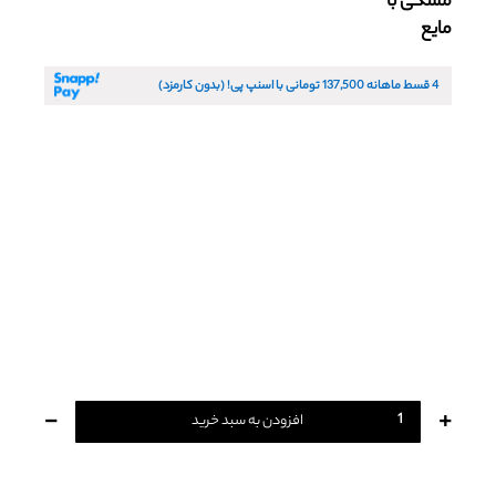
مشکی با
مایع
شعب
باشگاه مشتریان
4 قسط ماهانه
137,500
تومانی با اسنپ پی! (بدون کارمزد)
زبان
Ar
En
Fa
-
+
افزودن به سبد خرید