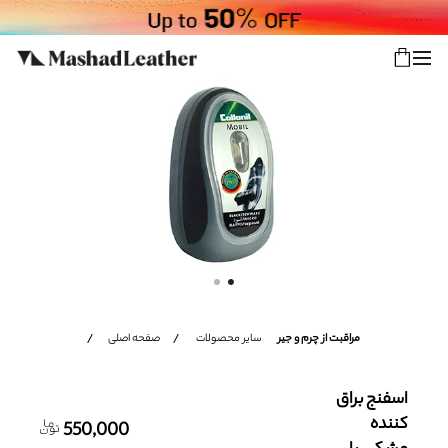
شعب
ورود
پیگیری سفارش
فروش ویژه
زنانه
مردانه
مراقبت از چرم و جیر
سایر محصولات
صفحه اصلی
اکسسوری خانه
سایر محصولات
اسفنج براق
کننده
550,000
فروش سازمانی