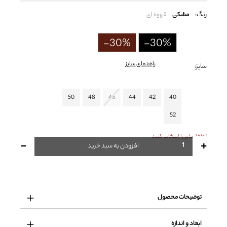
رنگ:
مشکی
قهوه ای
-30%
-30%
راهنمای سایز
سایز:
50
48
46
44
42
40
52
لطفا سایز را انتخاب کنید
-
+
افزودن به سبد خرید
توضیحات محصول
ابعاد و اندازه