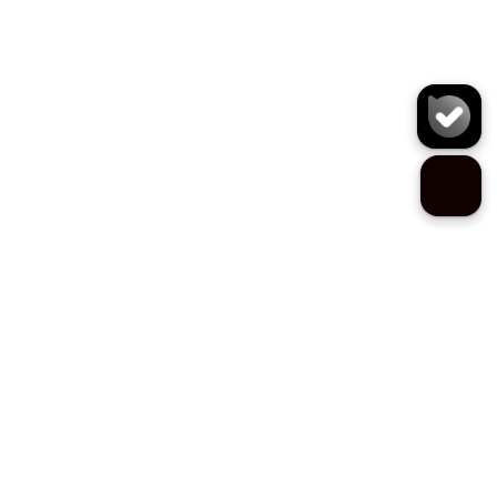
کمربند N6530
سایز:
تعداد:
1
رنگ:
مشکی