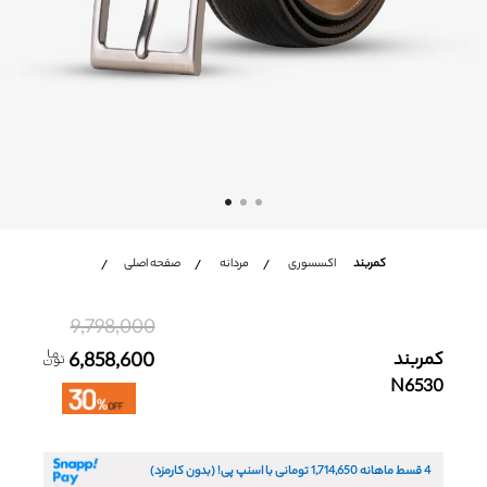
شعب
باشگاه مشتریان
زبان
Ar
En
Fa
کمربند
اکسسوری
مردانه
صفحه اصلی
9,798,000
کمربند
6,858,600
N6530
4 قسط ماهانه
1,714,650
تومانی با اسنپ پی! (بدون کارمزد)