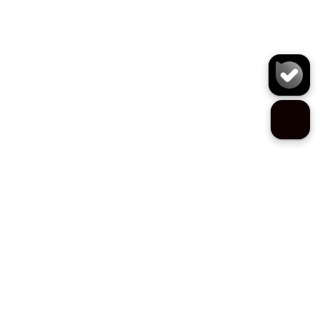
کمربند N6492
سایز:
تعداد:
1
رنگ:
مشکی