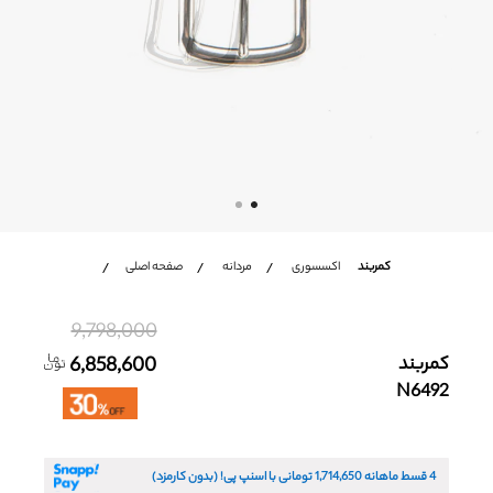
شعب
باشگاه مشتریان
زبان
Ar
En
Fa
کمربند
اکسسوری
مردانه
صفحه اصلی
9,798,000
کمربند
6,858,600
N6492
4 قسط ماهانه
1,714,650
تومانی با اسنپ پی! (بدون کارمزد)