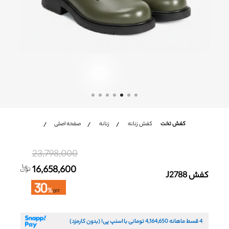
شعب
باشگاه مشتریان
زبان
Ar
En
Fa
کفش تخت
کفش زنانه
زنانه
صفحه اصلی
23,798,000
16,658,600
کفش J2788
4 قسط ماهانه
4,164,650
تومانی با اسنپ پی! (بدون کارمزد)