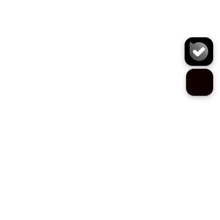
کفش J2788
سایز:
تعداد:
1
رنگ:
سبز ارتشی