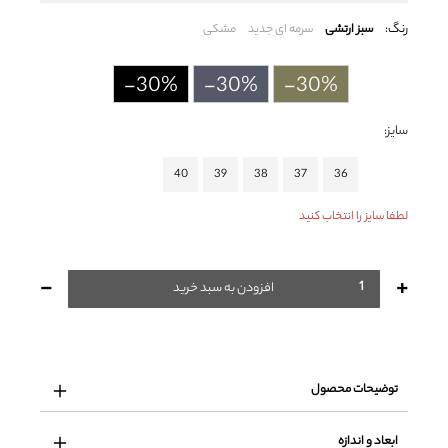
رنگ:
سبز ارتشی
سرمه ای جدید
مشکی
-30%
-30%
-30%
سایز:
40
39
38
37
36
لطفا سایز را انتخاب کنید
-
+
افزودن به سبد خرید
توضیحات محصول
ابعاد و اندازه