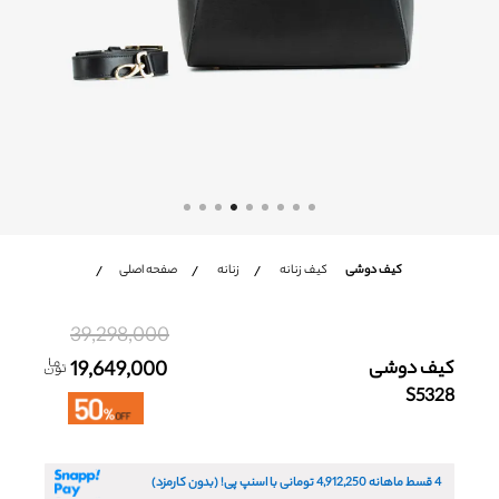
شعب
باشگاه مشتریان
زبان
Ar
En
Fa
کیف دوشی
کیف زنانه
زنانه
صفحه اصلی
39,298,000
کیف دوشی
19,649,000
S5328
4 قسط ماهانه
4,912,250
تومانی با اسنپ پی! (بدون کارمزد)