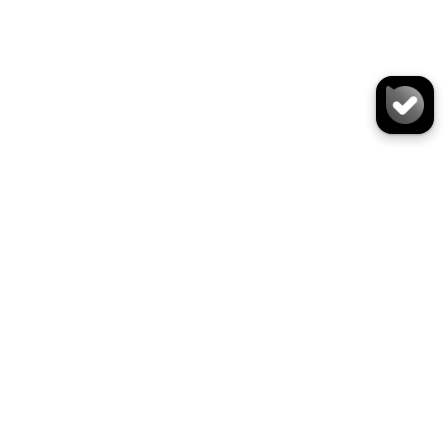
کیف دوشی S5328
سایز:
تعداد:
1
رنگ:
نوود