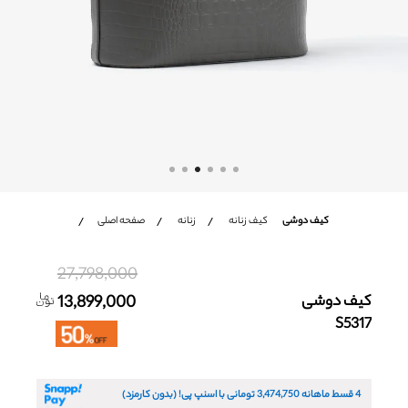
شعب
باشگاه مشتریان
زبان
Ar
En
Fa
کیف دوشی
کیف زنانه
زنانه
صفحه اصلی
27,798,000
کیف دوشی
13,899,000
S5317
4 قسط ماهانه
3,474,750
تومانی با اسنپ پی! (بدون کارمزد)