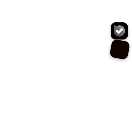
کیف دوشی S5317
سایز:
تعداد:
1
رنگ:
طوسی پررنگ