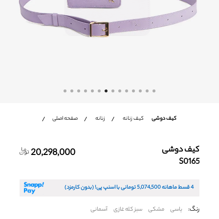
شعب
باشگاه مشتریان
زبان
Ar
En
Fa
کیف دوشی
کیف زنانه
زنانه
صفحه اصلی
کیف دوشی
20,298,000
S0165
4 قسط ماهانه
5,074,500
تومانی با اسنپ پی! (بدون کارمزد)
رنگ:
یاسی
مشکی
سبز کله غازی
آسمانی