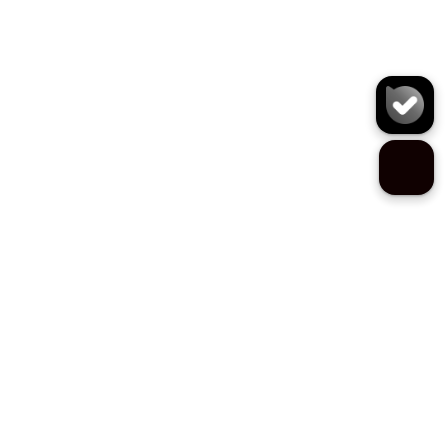
کیف دوشی S0165
سایز:
تعداد:
1
رنگ: