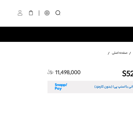
کیف دوشی S5296
سایز:
صفحه اصلی
تعداد:
1
رنگ:
11,498,000
نی با اسنپ پی! (بدون کارمزد)