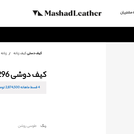
 مشتریان
کیف دستی
کیف زنانه
زنانه
کیف دوشی S5296
4 قسط ماهانه
2,874,500
توما
طوسی روشن
رنگ: