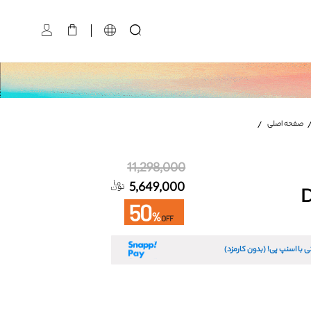
کیف پول D5558
سایز:
صفحه اصلی
تعداد:
1
رنگ:
نوود
11,298,000
5,649,000
ی با اسنپ پی! (بدون کارمزد)