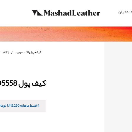
 مشتریان
کیف پول
اکسسوری
زنانه
کیف پول D5558
4 قسط ماهانه
1,412,250
تومان