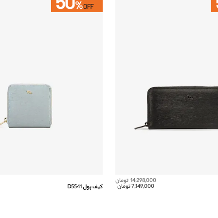
14,298,000 تومان
7,149,000 تومان
کیف پول D5541