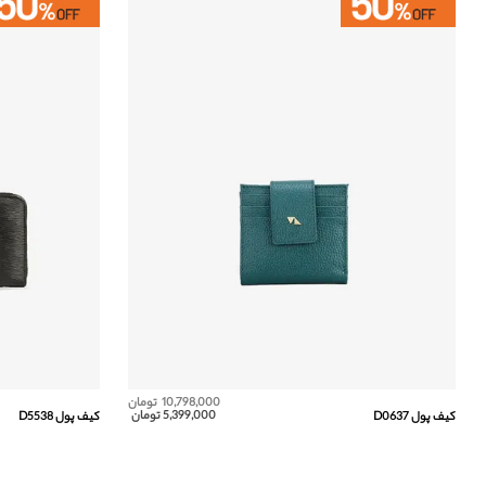
10,798,000 تومان
5,399,000 تومان
کیف پول D0637
کیف پول D5538