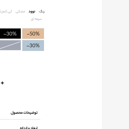
نوود
مشکی
آبی کمرن
رنگ:
سرمه ای
-30%
-50%
-30%
+
توضیحات محصول
ابعاد و اندازه