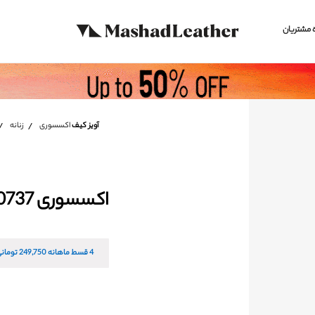
 مشتریان
آویز کیف
اکسسوری
زنانه
اکسسوری Y0737
4 قسط ماهانه
249,750
تومانی