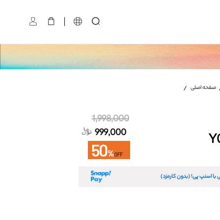
اکسسوری Y0737
سایز:
صفحه اصلی
تعداد:
1
رنگ:
نسکافه ایی تیره
1,998,000
999,000
 با اسنپ پی! (بدون کارمزد)