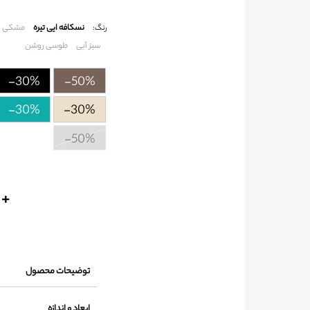
نسکافه ایی تیره
مشکی
رنگ:
سبز آبی
طوسی روشن
-30%
-50%
-30%
-30%
-50%
+
توضیحات محصول
ابعاد و اندازه