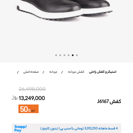
شعب
باشگاه مشتریان
زبان
Ar
En
Fa
اسنیکر و کفش راحتی
کفش مردانه
مردانه
صفحه اصلی
26,498,000
13,249,000
کفش J6167
4 قسط ماهانه
3,312,250
تومانی با اسنپ پی! (بدون کارمزد)