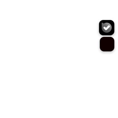
کفش J6167
سایز:
تعداد:
1
رنگ:
مشکی