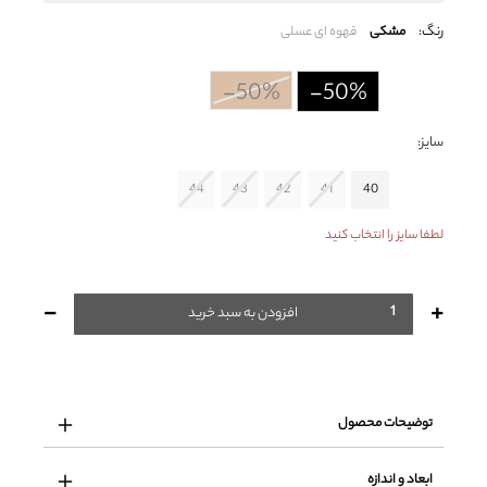
رنگ:
مشکی
قهوه ای عسلی
-50%
-50%
سایز:
44
43
42
41
40
لطفا سایز را انتخاب کنید
-
+
افزودن به سبد خرید
توضیحات محصول
ابعاد و اندازه