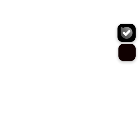
کفش J6327
سایز:
تعداد:
1
رنگ:
سبز ارتشی