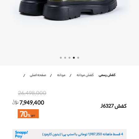
شعب
باشگاه مشتریان
زبان
Ar
En
Fa
کفش رسمی
کفش مردانه
مردانه
صفحه اصلی
26,498,000
7,949,400
کفش J6327
4 قسط ماهانه
1,987,350
تومانی با اسنپ پی! (بدون کارمزد)