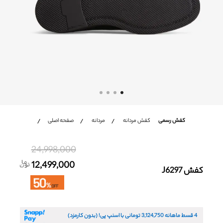
شعب
باشگاه مشتریان
زبان
Ar
En
Fa
کفش رسمی
کفش مردانه
مردانه
صفحه اصلی
24,998,000
12,499,000
کفش J6297
4 قسط ماهانه
3,124,750
تومانی با اسنپ پی! (بدون کارمزد)