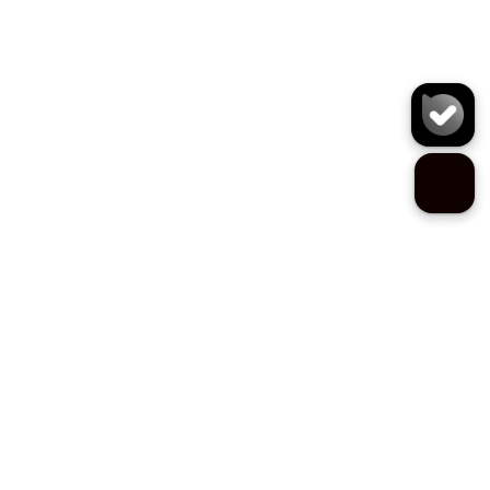
کفش J6297
سایز:
تعداد:
1
رنگ:
مشکی