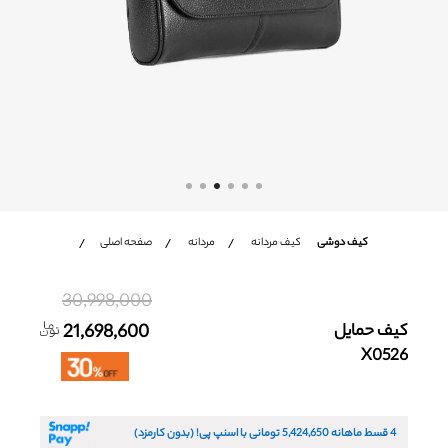
شعب
باشگاه مشتریان
زبان
Ar
En
Fa
کیف دوشی
کیف مردانه
مردانه
صفحه اصلی
30,998,000
کیف حمایل
21,698,600
X0526
4 قسط ماهانه
5,424,650
تومانی با اسنپ پی! (بدون کارمزد)