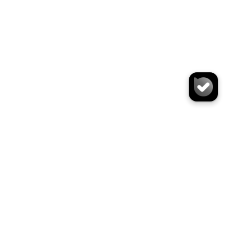
کیف حمایل X0526
سایز:
تعداد:
1