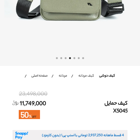
شعب
باشگاه مشتریان
زبان
Ar
En
Fa
کیف دوشی
کیف مردانه
مردانه
صفحه اصلی
23,498,000
کیف حمایل
11,749,000
X5045
4 قسط ماهانه
2,937,250
تومانی با اسنپ پی! (بدون کارمزد)