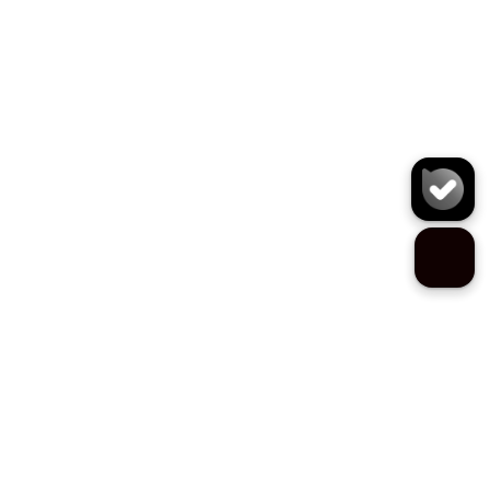
کیف حمایل X5045
سایز:
تعداد:
1