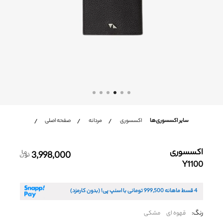
شعب
باشگاه مشتریان
زبان
Ar
En
Fa
سایر اکسسوری‌ها
اکسسوری
مردانه
صفحه اصلی
اکسسوری
3,998,000
Y1100
4 قسط ماهانه
999,500
تومانی با اسنپ پی! (بدون کارمزد)
رنگ:
قهوه ای
مشکی