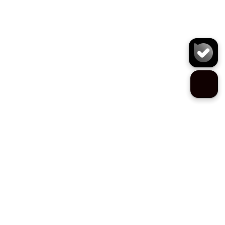
اکسسوری Y1100
سایز:
تعداد:
1
رنگ: