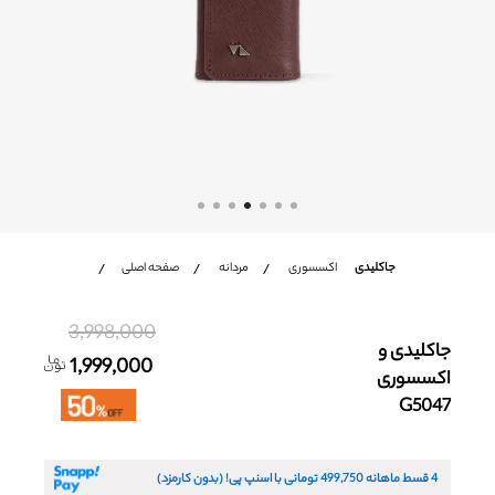
شعب
باشگاه مشتریان
زبان
Ar
En
Fa
جاکلیدی
اکسسوری
مردانه
صفحه اصلی
3,998,000
جاکلیدی و
1,999,000
اکسسوری
G5047
4 قسط ماهانه
499,750
تومانی با اسنپ پی! (بدون کارمزد)