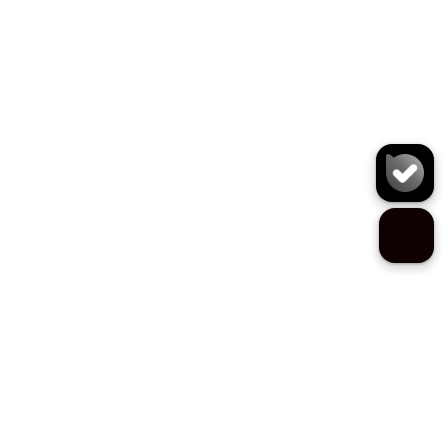
جاکلیدی و اکسسوری G5047
سایز:
تعداد:
1