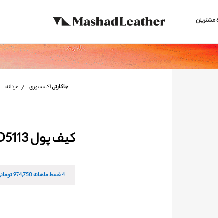
 مشتریان
جاکارتی
اکسسوری
مردانه
کیف پول D5113
4 قسط ماهانه
974,750
تومانی