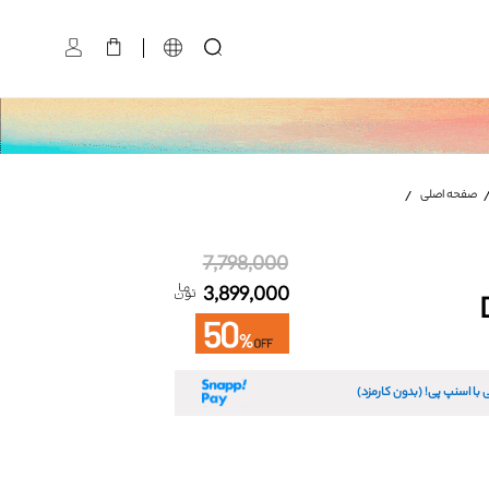
کیف پول D5113
سایز:
صفحه اصلی
تعداد:
1
رنگ:
سرمه ای جدید
7,798,000
3,899,000
 با اسنپ پی! (بدون کارمزد)