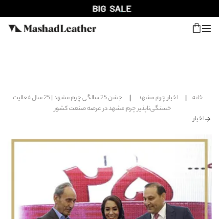
شعب
ورود
پیگیری سفارش
خانه
اخبار چرم مشهد
جشن 25 سالگی چرم مشهد | 25 سال فعالیت
فروش ویژه
خستگی‌ناپذیر چرم مشهد در عرصه صنعت کشور
اخبار
زنانه
مردانه
اکسسوری خانه
سایر محصولات
فروش سازمانی