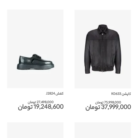
کفش J2824
کاپشن K0633
27,498,000 تومان
75,998,000 تومان
19,248,600 تومان
37,999,000 تومان