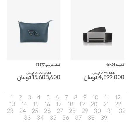
کمربند N6424
کیف دوشی S5377
9,798,000 تومان
22,298,000 تومان
4,899,000 تومان
15,608,600 تومان
1
2
3
4
5
6
7
8
9
10
11
12
13
14
15
16
17
18
19
20
21
22
23
24
25
26
27
28
29
30
31
32
33
34
35
36
37
38
39