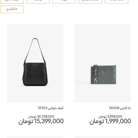
شعب
جاکلیدی
باشگاه مشتریان
زبان
Ar
En
Fa
جا کارتی D0658
کیف دوشی S5353
3,998,000 تومان
30,798,000 تومان
1,999,000 تومان
15,399,000 تومان